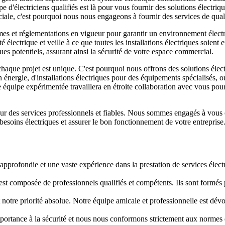
pe d'électriciens qualifiés est là pour vous fournir des solutions élect
iale, c'est pourquoi nous nous engageons à fournir des services de qual
es et réglementations en vigueur pour garantir un environnement électri
électrique et veille à ce que toutes les installations électriques soien
ques potentiels, assurant ainsi la sécurité de votre espace commercial.
haque projet est unique. C'est pourquoi nous offrons des solutions élec
nergie, d'installations électriques pour des équipements spécialisés, ou
quipe expérimentée travaillera en étroite collaboration avec vous pour
ur des services professionnels et fiables. Nous sommes engagés à vous of
besoins électriques et assurer le bon fonctionnement de votre entreprise
 approfondie et une vaste expérience dans la prestation de services éle
st composée de professionnels qualifiés et compétents. Ils sont formés po
st notre priorité absolue. Notre équipe amicale et professionnelle est dév
rtance à la sécurité et nous nous conformons strictement aux normes de