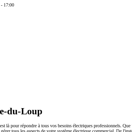
 - 17:00
re-du-Loup
 est là pour répondre à tous vos besoins électriques professionnels. Que
érer tous les aspects de votre système électrique commercial. De l'inst