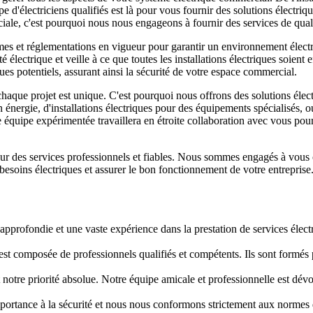
pe d'électriciens qualifiés est là pour vous fournir des solutions élect
iale, c'est pourquoi nous nous engageons à fournir des services de qual
es et réglementations en vigueur pour garantir un environnement électri
électrique et veille à ce que toutes les installations électriques soien
ques potentiels, assurant ainsi la sécurité de votre espace commercial.
haque projet est unique. C'est pourquoi nous offrons des solutions élec
nergie, d'installations électriques pour des équipements spécialisés, ou
quipe expérimentée travaillera en étroite collaboration avec vous pour
ur des services professionnels et fiables. Nous sommes engagés à vous of
besoins électriques et assurer le bon fonctionnement de votre entreprise
 approfondie et une vaste expérience dans la prestation de services éle
st composée de professionnels qualifiés et compétents. Ils sont formés po
st notre priorité absolue. Notre équipe amicale et professionnelle est dév
rtance à la sécurité et nous nous conformons strictement aux normes de