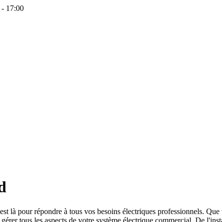
 - 17:00
d
 est là pour répondre à tous vos besoins électriques professionnels. Que
érer tous les aspects de votre système électrique commercial. De l'inst