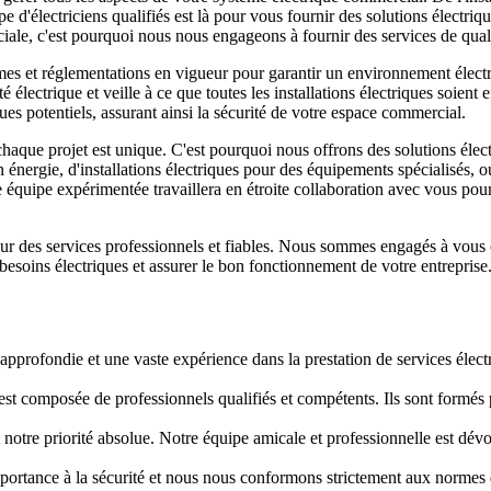
pe d'électriciens qualifiés est là pour vous fournir des solutions élect
iale, c'est pourquoi nous nous engageons à fournir des services de qual
es et réglementations en vigueur pour garantir un environnement électri
électrique et veille à ce que toutes les installations électriques soien
ques potentiels, assurant ainsi la sécurité de votre espace commercial.
haque projet est unique. C'est pourquoi nous offrons des solutions élec
nergie, d'installations électriques pour des équipements spécialisés, ou
quipe expérimentée travaillera en étroite collaboration avec vous pour
ur des services professionnels et fiables. Nous sommes engagés à vous of
besoins électriques et assurer le bon fonctionnement de votre entreprise
 approfondie et une vaste expérience dans la prestation de services éle
st composée de professionnels qualifiés et compétents. Ils sont formés po
st notre priorité absolue. Notre équipe amicale et professionnelle est dév
rtance à la sécurité et nous nous conformons strictement aux normes de