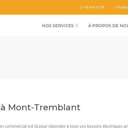
(514) 443-9128
info@v
NOS SERVICES
À PROPOS DE NO
l à Mont-Tremblant
icien commercial est là pour répondre à tous vos besoins électriques p