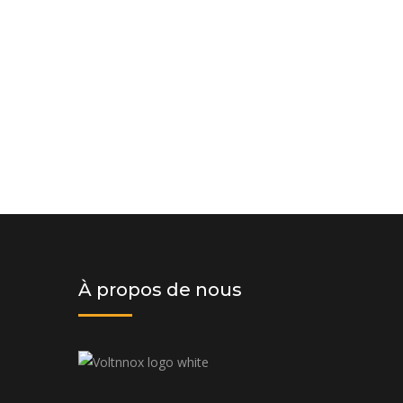
Demander un devis dès aujourd'hui
solution personnalisée adaptée à v
budget
À propos de nous