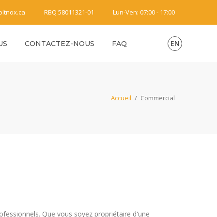
oltnox.ca
RBQ 58011321-01
Lun-Ven: 07:00 - 17:00
EN
US
CONTACTEZ-NOUS
FAQ
Accueil
/
Commercial
rofessionnels. Que vous soyez propriétaire d'une