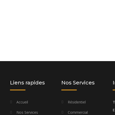
 et laissez-nous vous proposer une
os besoins spécifiques et à votre
Liens rapides
Nos Services
Accueil
Résidentiel
T
E
Nos Services
Commercial