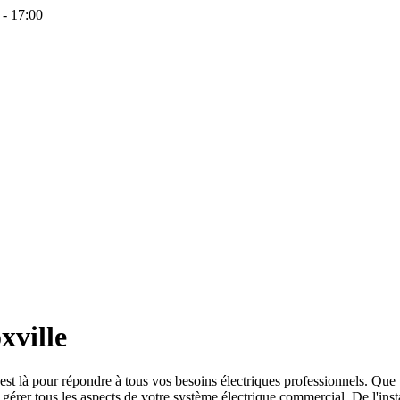
 - 17:00
xville
 est là pour répondre à tous vos besoins électriques professionnels. Que
érer tous les aspects de votre système électrique commercial. De l'inst