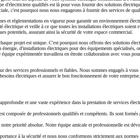
pe d'électriciens qualifiés est là pour vous fournir des solutions élect
iale, c'est pourquoi nous nous engageons à fournir des services de qual
es et réglementations en vigueur pour garantir un environnement électri
électrique et veille à ce que toutes les installations électriques soien
ques potentiels, assurant ainsi la sécurité de votre espace commercial.
haque projet est unique. C'est pourquoi nous offrons des solutions élec
nergie, d'installations électriques pour des équipements spécialisés, ou
quipe expérimentée travaillera en étroite collaboration avec vous pour
ur des services professionnels et fiables. Nous sommes engagés à vous of
besoins électriques et assurer le bon fonctionnement de votre entreprise
 approfondie et une vaste expérience dans la prestation de services éle
st composée de professionnels qualifiés et compétents. Ils sont formés po
st notre priorité absolue. Notre équipe amicale et professionnelle est dév
rtance à la sécurité et nous nous conformons strictement aux normes de