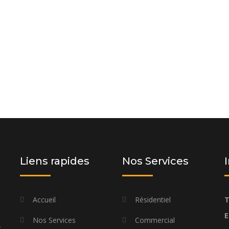
 et laissez-nous vous proposer une
os besoins spécifiques et à votre
Liens rapides
Nos Services
Accueil
Résidentiel
T
E
Nos Services
Commercial
t