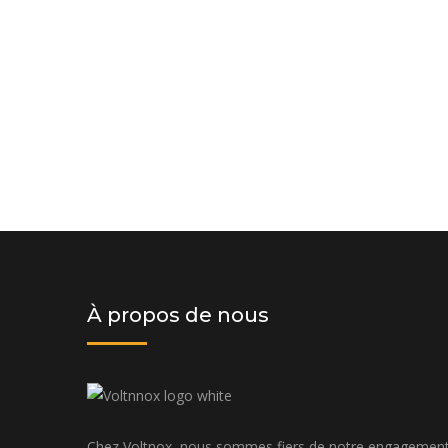
Demander un devis dès aujourd'hui
solution personnalisée adaptée à v
budget
À propos de nous
Chez Voltnox, nous sommes fiers de notre engagemen