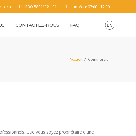
nox.ca
RBQ 58011321-01
Lun-Ven: 07:00 - 17:00
EN
US
CONTACTEZ-NOUS
FAQ
Accueil
/
Commercial
rofessionnels. Que vous soyez propriétaire d'une