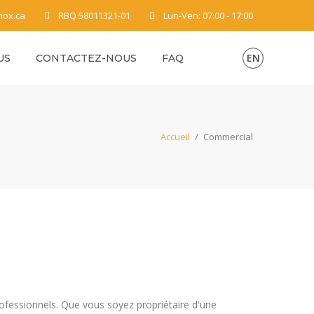
nox.ca
RBQ 58011321-01
Lun-Ven: 07:00 - 17:00
EN
US
CONTACTEZ-NOUS
FAQ
Accueil
/
Commercial
rofessionnels. Que vous soyez propriétaire d'une