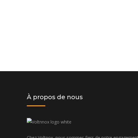
Demander un devis dès aujourd'hui
solution personnalisée adaptée à v
budget
À propos de nous
Chez Voltnox, nous sommes fiers de notre engagemen