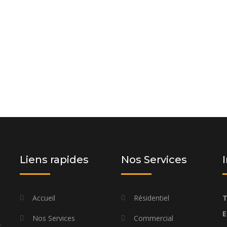
 et laissez-nous vous proposer une
os besoins spécifiques et à votre
Liens rapides
Nos Services
Accueil
Résidentiel
T
E
Nos Services
Commercial
t