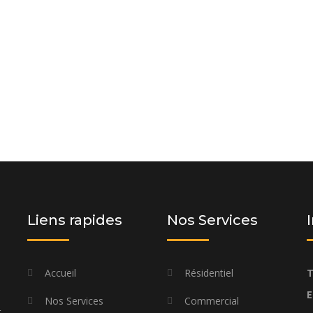
 et laissez-nous vous proposer une
os besoins spécifiques et à votre
Liens rapides
Nos Services
Accueil
Résidentiel
T
E
Nos Services
Commercial
t