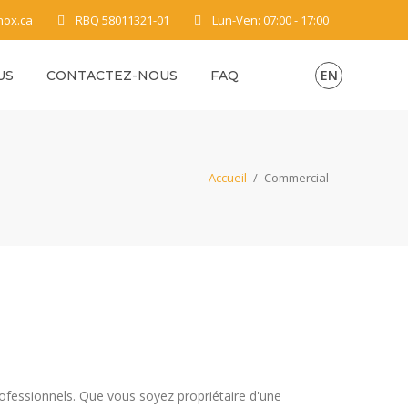
nox.ca
RBQ 58011321-01
Lun-Ven: 07:00 - 17:00
EN
US
CONTACTEZ-NOUS
FAQ
Accueil
/
Commercial
rofessionnels. Que vous soyez propriétaire d'une