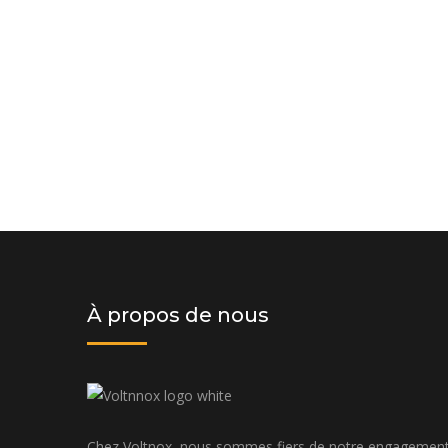
Demander un devis dès aujourd'hui
solution personnalisée adaptée à v
budget
À propos de nous
Chez Voltnox, nous sommes fiers de notre engagemen