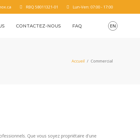
nox.ca
RBQ 58011321-01
Lun-Ven: 07:00 - 17:00
EN
US
CONTACTEZ-NOUS
FAQ
Accueil
/
Commercial
rofessionnels. Que vous soyez propriétaire d'une