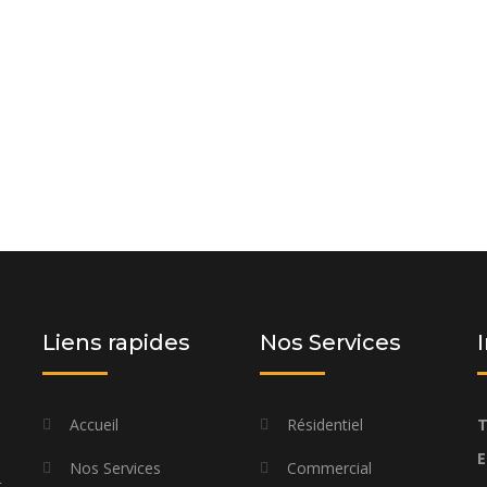
 et laissez-nous vous proposer une
os besoins spécifiques et à votre
Liens rapides
Nos Services
Accueil
Résidentiel
T
E
Nos Services
Commercial
t