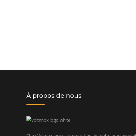
Demander un devis dès aujourd'hui
solution personnalisée adaptée à v
budget
À propos de nous
Chez Voltnox, nous sommes fiers de notre engagemen