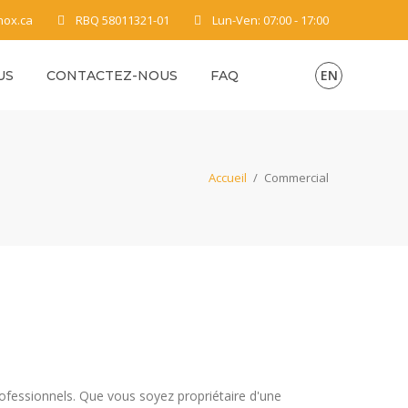
nox.ca
RBQ 58011321-01
Lun-Ven: 07:00 - 17:00
EN
US
CONTACTEZ-NOUS
FAQ
Accueil
/
Commercial
rofessionnels. Que vous soyez propriétaire d'une