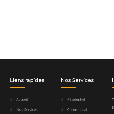
 et laissez-nous vous proposer une
os besoins spécifiques et à votre
Liens rapides
Nos Services
Accueil
Résidentiel
T
E
Nos Services
Commercial
t