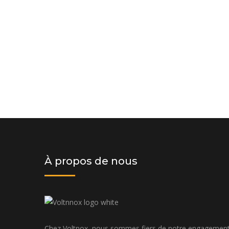
Demander un devis dès aujourd'hui
solution personnalisée adaptée à v
budget
À propos de nous
Chez Voltnox, nous sommes fiers de notre engagemen