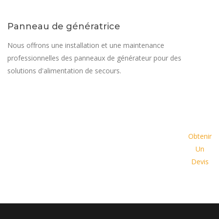
Panneau de génératrice
Nous offrons une installation et une maintenance
professionnelles des panneaux de générateur pour des
solutions d'alimentation de secours.
Demander un devis dès
aujourd'hui et laissez-nous vous
Obtenir
proposer une solution
Un
personnalisée adaptée à vos
Devis
besoins spécifiques et à votre
budget